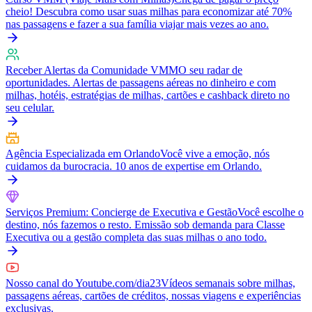
cheio! Descubra como usar suas milhas para economizar até 70%
nas passagens e fazer a sua família viajar mais vezes ao ano.
Receber Alertas da Comunidade VMM
O seu radar de
oportunidades. Alertas de passagens aéreas no dinheiro e com
milhas, hotéis, estratégias de milhas, cartões e cashback direto no
seu celular.
Agência Especializada em Orlando
Você vive a emoção, nós
cuidamos da burocracia. 10 anos de expertise em Orlando.
Serviços Premium: Concierge de Executiva e Gestão
Você escolhe o
destino, nós fazemos o resto. Emissão sob demanda para Classe
Executiva ou a gestão completa das suas milhas o ano todo.
Nosso canal do Youtube.com/dia23
Vídeos semanais sobre milhas,
passagens aéreas, cartões de créditos, nossas viagens e experiências
exclusivas.