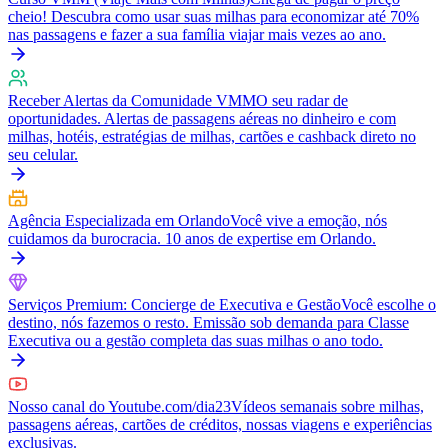
cheio! Descubra como usar suas milhas para economizar até 70%
nas passagens e fazer a sua família viajar mais vezes ao ano.
Receber Alertas da Comunidade VMM
O seu radar de
oportunidades. Alertas de passagens aéreas no dinheiro e com
milhas, hotéis, estratégias de milhas, cartões e cashback direto no
seu celular.
Agência Especializada em Orlando
Você vive a emoção, nós
cuidamos da burocracia. 10 anos de expertise em Orlando.
Serviços Premium: Concierge de Executiva e Gestão
Você escolhe o
destino, nós fazemos o resto. Emissão sob demanda para Classe
Executiva ou a gestão completa das suas milhas o ano todo.
Nosso canal do Youtube.com/dia23
Vídeos semanais sobre milhas,
passagens aéreas, cartões de créditos, nossas viagens e experiências
exclusivas.