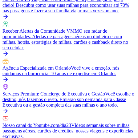
cheio! Descubra como usar suas milhas para economizar até 70%
nas passagens e fazer a sua família viajar mais vezes ao ano.
Receber Alertas da Comunidade VMM
O seu radar de
oportunidades. Alertas de passagens aéreas no dinheiro e com
milhas, hotéis, estratégias de milhas, cartões e cashback direto no
seu celular.
Agência Especializada em Orlando
Você vive a emoção, nós
cuidamos da burocracia. 10 anos de expertise em Orlando.
Serviços Premium: Concierge de Executiva e Gestão
Você escolhe o
destino, nós fazemos o resto. Emissão sob demanda para Classe
Executiva ou a gestão completa das suas milhas o ano todo.
Nosso canal do Youtube.com/dia23
Vídeos semanais sobre milhas,
passagens aéreas, cartões de créditos, nossas viagens e experiências
exclusivas.